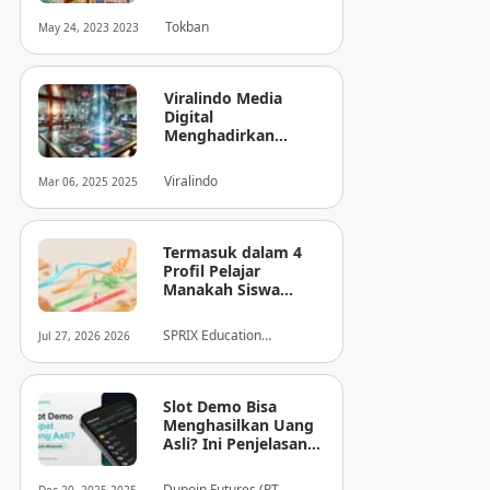
Tokban
May 24, 2023 2023
Viralindo Media
Digital
Menghadirkan
Inovasi Baru dalam
Dunia Media Digital
Viralindo
Mar 06, 2025 2025
Indonesia
Termasuk dalam 4
Profil Pelajar
Manakah Siswa
Anda? Mengungkap
Perilaku
SPRIX Education
Jul 27, 2026 2026
Tersembunyi Saat
Foundation
Ujian Melalui Data
Digital
Slot Demo Bisa
Menghasilkan Uang
Asli? Ini Penjelasan
dari Dupoin
Dupoin Futures (PT.