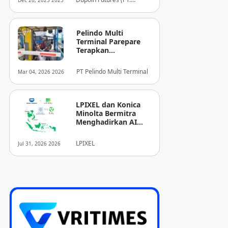
Dec 20, 2025 2025
Dupoin Futures Indonesia)
Pelindo Multi
Terminal Parepare
Terapkan
Pembayaran
Nontunai di Pintu
PT Pelindo Multi Terminal
Mar 04, 2026 2026
Masuk Pelabuhan
Nusantara
LPIXEL dan Konica
Minolta Bermitra
Menghadirkan AI
Pendukung
Diagnosis Berbasis
LPIXEL
Jul 31, 2026 2026
Pencitraan Medis
“EIRL” di ASEAN