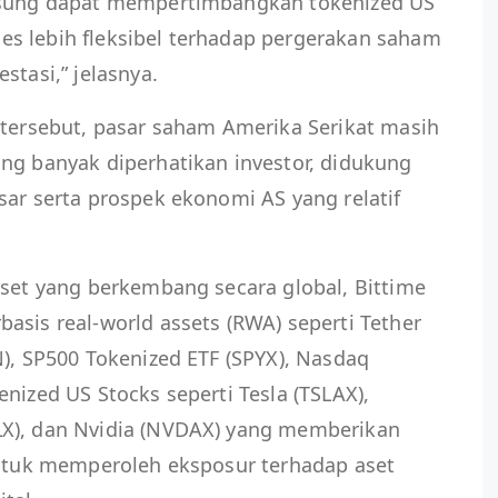
ngsung dapat mempertimbangkan tokenized US
s lebih fleksibel terhadap pergerakan saham
stasi,” jelasnya.
 tersebut, pasar saham Amerika Serikat masih
ng banyak diperhatikan investor, didukung
sar serta prospek ekonomi AS yang relatif
aset yang berkembang secara global, Bittime
asis real-world assets (RWA) seperti Tether
N), SP500 Tokenized ETF (SPYX), Nasdaq
nized US Stocks seperti Tesla (TSLAX),
LX), dan Nvidia (NVDAX) yang memberikan
 untuk memperoleh eksposur terhadap aset