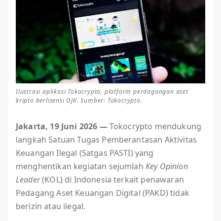
Ilustrasi aplikasi Tokocrypto, platform perdagangan aset
kripto berlisensi OJK. Sumber: Tokocrypto.
Jakarta, 19 Juni 2026 —
Tokocrypto mendukung
langkah Satuan Tugas Pemberantasan Aktivitas
Keuangan Ilegal (Satgas PASTI) yang
menghentikan kegiatan sejumlah
Key Opinion
Leader
(KOL) di Indonesia terkait penawaran
Pedagang Aset Keuangan Digital (PAKD) tidak
berizin atau ilegal.