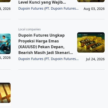
Level Kunci yang Wajib
Dipantau
Dupoin Futures (PT. Dupoin Futures
4, 2026
Aug 03, 2026
Indonesia)
Local companies
Dupoin Futures Ungkap
Proyeksi Harga Emas
(XAUUSD) Pekan Depan,
Bearish Masih Jadi Skenario
5, 2026
Utama
Dupoin Futures (PT. Dupoin Futures
Jul 24, 2026
Indonesia)