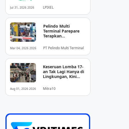
Pendukung
Diagnosis Berbasis
LPIXEL
Jul 31, 2026 2026
Pencitraan Medis
“EIRL” di ASEAN
Pelindo Multi
Terminal Parepare
Terapkan
Pembayaran
Nontunai di Pintu
PT Pelindo Multi Terminal
Mar 04, 2026 2026
Masuk Pelabuhan
Nusantara
Keseruan Lomba 17-
an Tak Lagi Hanya di
Lingkungan, Kini
Juga Hadir Saat
Berbelanja
Mitra10
Aug 01, 2026 2026