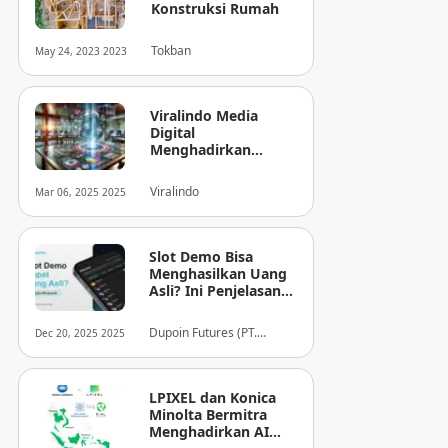
Konstruksi Rumah
Tokban
May 24, 2023 2023
Viralindo Media
Digital
Menghadirkan
Inovasi Baru dalam
Dunia Media Digital
Viralindo
Mar 06, 2025 2025
Indonesia
Slot Demo Bisa
Menghasilkan Uang
Asli? Ini Penjelasan
dari Dupoin
Dupoin Futures (PT.
Dec 20, 2025 2025
Dupoin Futures Indonesia)
LPIXEL dan Konica
Minolta Bermitra
Menghadirkan AI