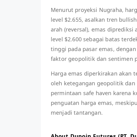
Menurut proyeksi Nugraha, harg
level $2.655, asalkan tren bullis
arah (reversal), emas diprediks
level $2.600 sebagai batas terde
tinggi pada pasar emas, dengan
faktor geopolitik dan sentimen p
Harga emas diperkirakan akan te
oleh ketegangan geopolitik dan
permintaan safe haven karena ko
penguatan harga emas, meskipu
menjadi tantangan.
About Dupoin Futures (PT. D