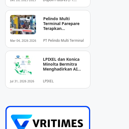
Dec 20, 2025 2025
Dupoin Futures Indonesia)
Pelindo Multi
Terminal Parepare
Terapkan
Pembayaran
Nontunai di Pintu
PT Pelindo Multi Terminal
Mar 04, 2026 2026
Masuk Pelabuhan
Nusantara
LPIXEL dan Konica
Minolta Bermitra
Menghadirkan AI
Pendukung
Diagnosis Berbasis
LPIXEL
Jul 31, 2026 2026
Pencitraan Medis
“EIRL” di ASEAN