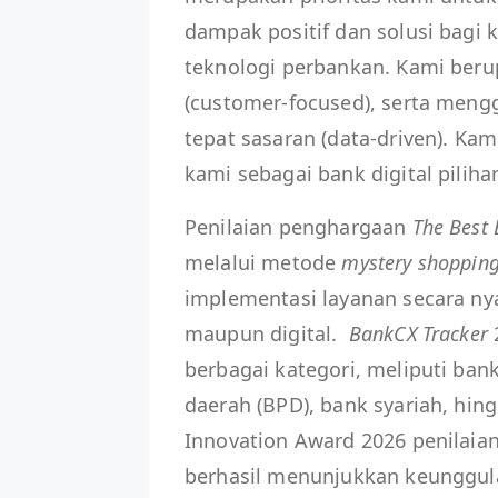
dampak positif dan solusi bagi 
teknologi perbankan. Kami ber
(customer-focused), serta meng
tepat sasaran (data-driven). Ka
kami sebagai bank digital pilih
Penilaian penghargaan
The Best 
melalui metode
mystery shoppin
implementasi layanan secara nyat
maupun digital.
BankCX Tracker
berbagai kategori, meliputi b
daerah (BPD), bank syariah, hin
Innovation Award 2026 penilaian
berhasil menunjukkan keunggulan