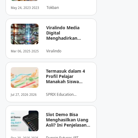
Tokban
May 24, 2023 2023
Viralindo Media
Digital
Menghadirkan
Inovasi Baru dalam
Dunia Media Digital
Viralindo
Mar 06, 2025 2025
Indonesia
Termasuk dalam 4
Profil Pelajar
Manakah Siswa
Anda? Mengungkap
Perilaku
SPRIX Education
Jul 27, 2026 2026
Tersembunyi Saat
Foundation
Ujian Melalui Data
Digital
Slot Demo Bisa
Menghasilkan Uang
Asli? Ini Penjelasan
dari Dupoin
Dupoin Futures (PT.