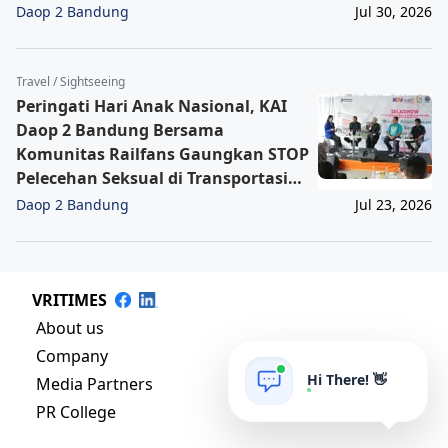
Informasi Cepat, Akurat, dan
Daop 2 Bandung
Jul 30, 2026
Terpercaya
Travel / Sightseeing
Peringati Hari Anak Nasional, KAI
Daop 2 Bandung Bersama
Komunitas Railfans Gaungkan STOP
Pelecehan Seksual di Transportasi
Publik Kereta Api
Daop 2 Bandung
Jul 23, 2026
VRITIMES
About us
Company
Hi There! 👋
Media Partners
PR College