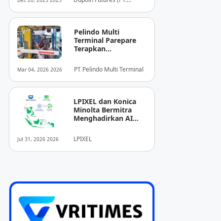
Dec 20, 2025 2025
Dupoin Futures Indonesia)
Pelindo Multi
Terminal Parepare
Terapkan
Pembayaran
Nontunai di Pintu
PT Pelindo Multi Terminal
Mar 04, 2026 2026
Masuk Pelabuhan
Nusantara
LPIXEL dan Konica
Minolta Bermitra
Menghadirkan AI
Pendukung
Diagnosis Berbasis
LPIXEL
Jul 31, 2026 2026
Pencitraan Medis
“EIRL” di ASEAN