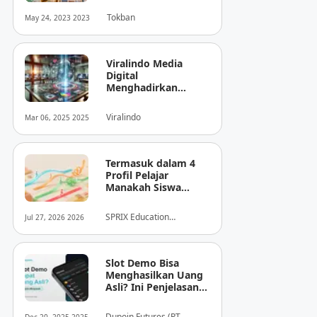
Tokban
May 24, 2023 2023
Viralindo Media
Digital
Menghadirkan
Inovasi Baru dalam
Dunia Media Digital
Viralindo
Mar 06, 2025 2025
Indonesia
Termasuk dalam 4
Profil Pelajar
Manakah Siswa
Anda? Mengungkap
Perilaku
SPRIX Education
Jul 27, 2026 2026
Tersembunyi Saat
Foundation
Ujian Melalui Data
Digital
Slot Demo Bisa
Menghasilkan Uang
Asli? Ini Penjelasan
dari Dupoin
Dupoin Futures (PT.