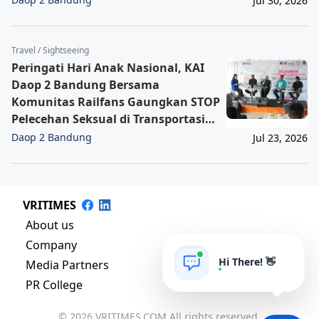
Jul 30, 2026
Terpercaya
Travel / Sightseeing
Peringati Hari Anak Nasional, KAI
Daop 2 Bandung Bersama
Komunitas Railfans Gaungkan STOP
Pelecehan Seksual di Transportasi
Publik Kereta Api
Daop 2 Bandung
Jul 23, 2026
VRITIMES
About us
Company
Hi There! 👋
Media Partners
PR College
© 2026 VRITIMES.COM All rights reserved.