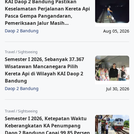
KAI Daop 2 Bandung Pastikan
Keselamatan Perjalanan Kereta Api
Pasca Gempa Pangandaran,
Pemeriksaan Jalur Masih
Berlangsung
Daop 2 Bandung
Aug 05, 2026
Travel / Sightseeing
Semester I 2026, Sebanyak 37.367
Wisatawan Mancanegara Pilih
Kereta Api di Wilayah KAI Daop 2
Bandung
Daop 2 Bandung
Jul 30, 2026
Travel / Sightseeing
Semester I 2026, Ketepatan Waktu
Keberangkatan KA Penumpang
Daop 2 Bandung Capai 99,85 Persen