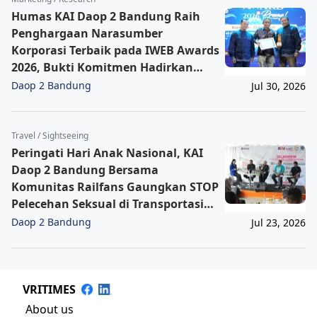
Humas KAI Daop 2 Bandung Raih
Penghargaan Narasumber
Korporasi Terbaik pada IWEB Awards
2026, Bukti Komitmen Hadirkan
Informasi Cepat, Akurat, dan
Daop 2 Bandung
Jul 30, 2026
Terpercaya
Travel / Sightseeing
Peringati Hari Anak Nasional, KAI
Daop 2 Bandung Bersama
Komunitas Railfans Gaungkan STOP
Pelecehan Seksual di Transportasi
Publik Kereta Api
Daop 2 Bandung
Jul 23, 2026
VRITIMES
About us