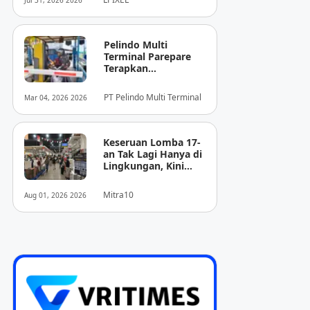
Jul 31, 2026 2026
Pencitraan Medis
“EIRL” di ASEAN
Pelindo Multi
Terminal Parepare
Terapkan
Pembayaran
Nontunai di Pintu
PT Pelindo Multi Terminal
Mar 04, 2026 2026
Masuk Pelabuhan
Nusantara
Keseruan Lomba 17-
an Tak Lagi Hanya di
Lingkungan, Kini
Juga Hadir Saat
Berbelanja
Mitra10
Aug 01, 2026 2026