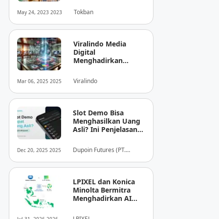
Tokban
May 24, 2023 2023
Viralindo Media
Digital
Menghadirkan
Inovasi Baru dalam
Dunia Media Digital
Viralindo
Mar 06, 2025 2025
Indonesia
Slot Demo Bisa
Menghasilkan Uang
Asli? Ini Penjelasan
dari Dupoin
Dupoin Futures (PT.
Dec 20, 2025 2025
Dupoin Futures Indonesia)
LPIXEL dan Konica
Minolta Bermitra
Menghadirkan AI
Pendukung
Diagnosis Berbasis
LPIXEL