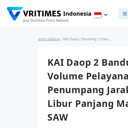
Indonesia
Jasa Distribusi Press Release
press release
/ KAI Daop 2 Bandung: 5 Stasiun dengan Volume Pelayanan Naik/Turun Penumpang Jarak Jauh Tertinggi pada Libur Panjang Maulid Nabi Muhammad SAW
KAI Daop 2 Band
Volume Pelayan
Penumpang Jarak
Libur Panjang 
SAW