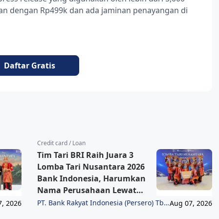
ukan dengan Rp499k dan ada jaminan penayangan di
Daftar Gratis
Credit card / Loan
Tim Tari BRI Raih Juara 3
Lomba Tari Nusantara 2026
Bank Indonesia, Harumkan
Nama Perusahaan Lewat
Pelestarian Budaya
PT. Bank Rakyat Indonesia (Persero) Tbk
7, 2026
Aug 07, 2026
Region 6/Jakarta 1