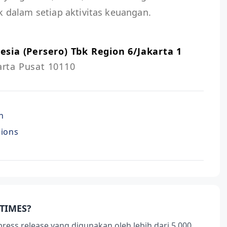
dalam setiap aktivitas keuangan.
sia (Persero) Tbk Region 6/Jakarta 1
karta Pusat 10110
n
nions
TIMES?
press release yang digunakan oleh lebih dari 5,000