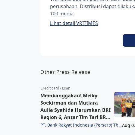
perusahaan. Distribusi dapat dilak
100 media.
Lihat detail VRITIMES
Other Press Release
Credit card / Loan
Membanggakan! Melky
Soekirman dan Mutiara
Aulia Syahida Harumkan BRI
Region 6, Antar Tim Tari BRI
Raih Juara 3 Lomba Tari
PT. Bank Rakyat Indonesia (Persero) Tbk
Aug 0
Region 6/Jakarta 1
Nusantara 2026 Bank