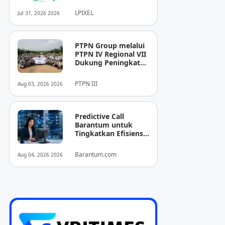
Pendukung
Diagnosis Berbasis
LPIXEL
Jul 31, 2026 2026
Pencitraan Medis
“EIRL” di ASEAN
PTPN Group melalui
PTPN IV Regional VII
Dukung Peningkatan
Kompetensi
Aparatur
PTPN III
Aug 03, 2026 2026
Perkebunan Lewat
Pelatihan Avenza
Maps di Way Kanan
Predictive Call
Barantum untuk
Tingkatkan Efisiensi
Operasional
Barantum.com
Aug 04, 2026 2026