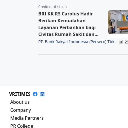
Credit card / Loan
BRI KK RS Carolus Hadir
Berikan Kemudahan
Layanan Perbankan bagi
Civitas Rumah Sakit dan
Masyarakat
PT. Bank Rakyat Indonesia (Persero) Tbk
Jul 2
Region 6/Jakarta 1
VRITIMES
About us
Company
Media Partners
PR College