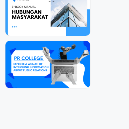
Via
Online
Via
How can I help you today?