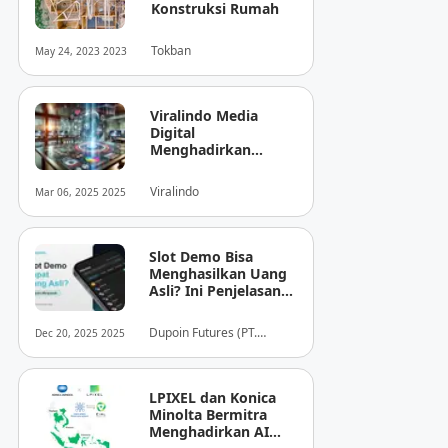
Konstruksi Rumah
Tokban
May 24, 2023 2023
Viralindo Media
Digital
Menghadirkan
Inovasi Baru dalam
Dunia Media Digital
Viralindo
Mar 06, 2025 2025
Indonesia
Slot Demo Bisa
Menghasilkan Uang
Asli? Ini Penjelasan
dari Dupoin
Dupoin Futures (PT.
Dec 20, 2025 2025
Dupoin Futures Indonesia)
LPIXEL dan Konica
Minolta Bermitra
Menghadirkan AI