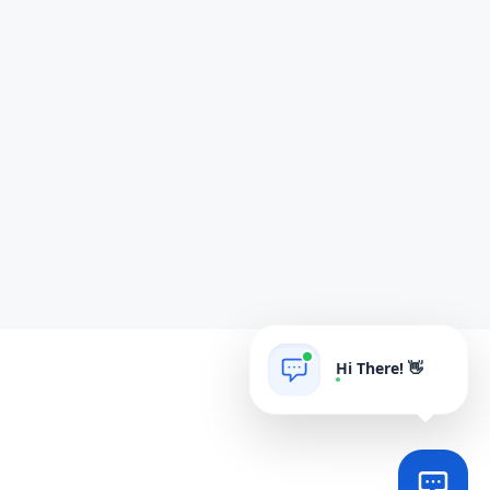
Hi There! 👋
AIgrow
POWERED BY