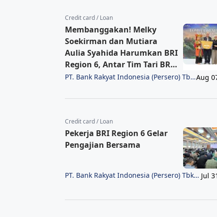
Credit card / Loan
Membanggakan! Melky
Soekirman dan Mutiara
Aulia Syahida Harumkan BRI
Region 6, Antar Tim Tari BRI
Raih Juara 3 Lomba Tari
PT. Bank Rakyat Indonesia (Persero) Tbk
Aug 0
Region 6/Jakarta 1
Nusantara 2026 Bank
Indonesia
Credit card / Loan
Pekerja BRI Region 6 Gelar
Pengajian Bersama
PT. Bank Rakyat Indonesia (Persero) Tbk
Jul 3
Region 6/Jakarta 1