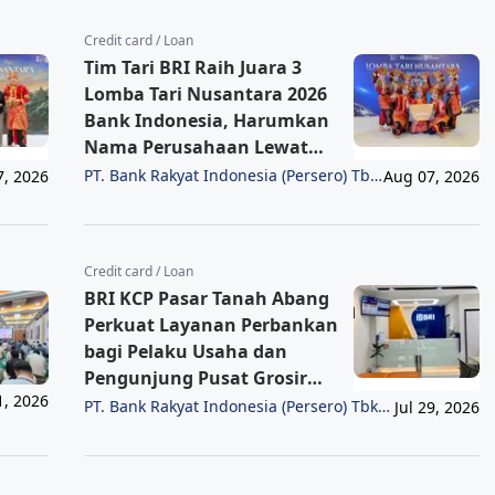
Credit card / Loan
Tim Tari BRI Raih Juara 3
Lomba Tari Nusantara 2026
Bank Indonesia, Harumkan
Nama Perusahaan Lewat
Pelestarian Budaya
PT. Bank Rakyat Indonesia (Persero) Tbk
7, 2026
Aug 07, 2026
Region 6/Jakarta 1
Credit card / Loan
BRI KCP Pasar Tanah Abang
Perkuat Layanan Perbankan
bagi Pelaku Usaha dan
Pengunjung Pusat Grosir
1, 2026
Terbesar di Indonesia
PT. Bank Rakyat Indonesia (Persero) Tbk
Jul 29, 2026
Region 6/Jakarta 1