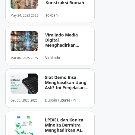
Konstruksi Rumah
Tokban
May 24, 2023 2023
Viralindo Media
Digital
Menghadirkan
Inovasi Baru dalam
Dunia Media Digital
Viralindo
Mar 06, 2025 2025
Indonesia
Slot Demo Bisa
Menghasilkan Uang
Asli? Ini Penjelasan
dari Dupoin
Dupoin Futures (PT.
Dec 20, 2025 2025
Dupoin Futures Indonesia)
LPIXEL dan Konica
Minolta Bermitra
Menghadirkan AI