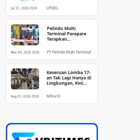
Pendukung
Diagnosis Berbasis
LPIXEL
Jul 31, 2026 2026
Pencitraan Medis
“EIRL” di ASEAN
Pelindo Multi
Terminal Parepare
Terapkan
Pembayaran
Nontunai di Pintu
PT Pelindo Multi Terminal
Mar 04, 2026 2026
Masuk Pelabuhan
Nusantara
Keseruan Lomba 17-
an Tak Lagi Hanya di
Lingkungan, Kini
Juga Hadir Saat
Berbelanja
Mitra10
Aug 01, 2026 2026