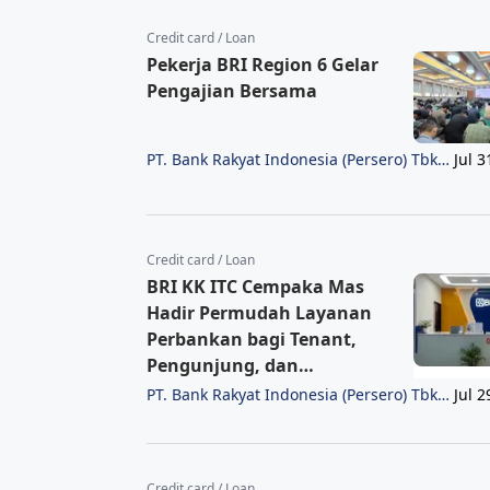
Credit card / Loan
Pekerja BRI Region 6 Gelar
Pengajian Bersama
PT. Bank Rakyat Indonesia (Persero) Tbk
Jul 3
Region 6/Jakarta 1
Credit card / Loan
BRI KK ITC Cempaka Mas
Hadir Permudah Layanan
Perbankan bagi Tenant,
Pengunjung, dan
Masyarakat
PT. Bank Rakyat Indonesia (Persero) Tbk
Jul 2
Region 6/Jakarta 1
Credit card / Loan