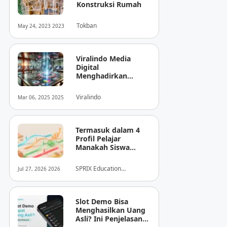
Konstruksi Rumah
Tokban
May 24, 2023 2023
Viralindo Media
Digital
Menghadirkan
Inovasi Baru dalam
Dunia Media Digital
Viralindo
Mar 06, 2025 2025
Indonesia
Termasuk dalam 4
Profil Pelajar
Manakah Siswa
Anda? Mengungkap
Perilaku
SPRIX Education
Jul 27, 2026 2026
Tersembunyi Saat
Foundation
Ujian Melalui Data
Digital
Slot Demo Bisa
Menghasilkan Uang
Asli? Ini Penjelasan