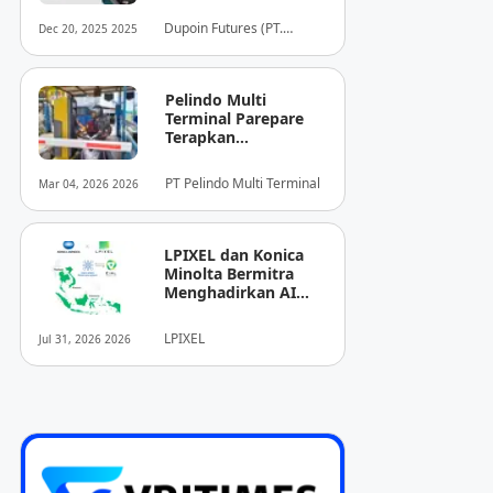
dari Dupoin
Dupoin Futures (PT.
Dec 20, 2025 2025
Dupoin Futures Indonesia)
Pelindo Multi
Terminal Parepare
Terapkan
Pembayaran
Nontunai di Pintu
PT Pelindo Multi Terminal
Mar 04, 2026 2026
Masuk Pelabuhan
Nusantara
LPIXEL dan Konica
Minolta Bermitra
Menghadirkan AI
Pendukung
Diagnosis Berbasis
LPIXEL
Jul 31, 2026 2026
Pencitraan Medis
“EIRL” di ASEAN