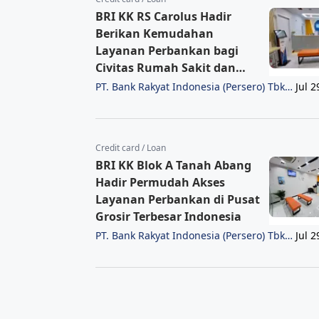
BRI KK RS Carolus Hadir
Berikan Kemudahan
Layanan Perbankan bagi
Civitas Rumah Sakit dan
Masyarakat
PT. Bank Rakyat Indonesia (Persero) Tbk
Jul 2
Region 6/Jakarta 1
Credit card / Loan
BRI KK Blok A Tanah Abang
Hadir Permudah Akses
Layanan Perbankan di Pusat
Grosir Terbesar Indonesia
PT. Bank Rakyat Indonesia (Persero) Tbk
Jul 2
Region 6/Jakarta 1