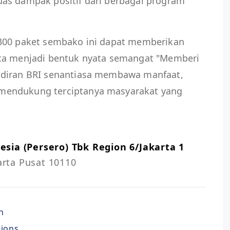
as dampak positif dari berbagai program
 300 paket sembako ini dapat memberikan
rta menjadi bentuk nyata semangat "Memberi
adiran BRI senantiasa membawa manfaat,
mendukung terciptanya masyarakat yang
sia (Persero) Tbk Region 6/Jakarta 1
karta Pusat 10110
n
nions