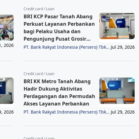
Credit card / Loan
BRI KCP Pasar Tanah Abang
Perkuat Layanan Perbankan
bagi Pelaku Usaha dan
Pengunjung Pusat Grosir
1, 2026
Terbesar di Indonesia
PT. Bank Rakyat Indonesia (Persero) Tbk
Jul 29, 2026
Region 6/Jakarta 1
Credit card / Loan
BRI KK Metro Tanah Abang
Hadir Dukung Aktivitas
Perdagangan dan Permudah
Akses Layanan Perbankan
PT. Bank Rakyat Indonesia (Persero) Tbk
9, 2026
Jul 29, 2026
Region 6/Jakarta 1
Credit card / Loan