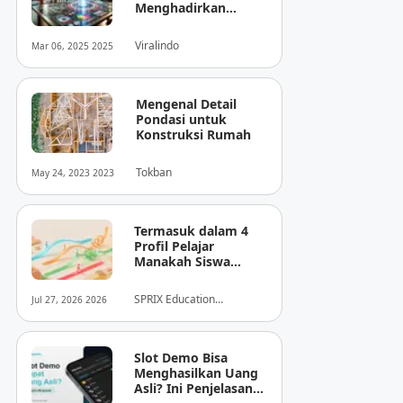
Menghadirkan
Inovasi Baru dalam
Dunia Media Digital
Viralindo
Mar 06, 2025 2025
Indonesia
Mengenal Detail
Pondasi untuk
Konstruksi Rumah
Tokban
May 24, 2023 2023
Termasuk dalam 4
Profil Pelajar
Manakah Siswa
Anda? Mengungkap
Perilaku
SPRIX Education
Jul 27, 2026 2026
Tersembunyi Saat
Foundation
Ujian Melalui Data
Digital
Slot Demo Bisa
Menghasilkan Uang
Asli? Ini Penjelasan