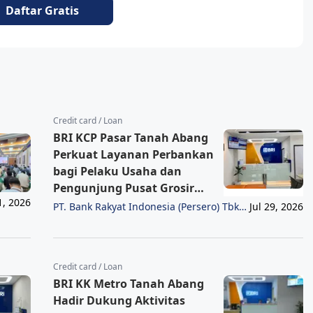
Daftar Gratis
Credit card / Loan
BRI KCP Pasar Tanah Abang
Perkuat Layanan Perbankan
bagi Pelaku Usaha dan
Pengunjung Pusat Grosir
1, 2026
Terbesar di Indonesia
PT. Bank Rakyat Indonesia (Persero) Tbk
Jul 29, 2026
Region 6/Jakarta 1
Credit card / Loan
BRI KK Metro Tanah Abang
Hadir Dukung Aktivitas