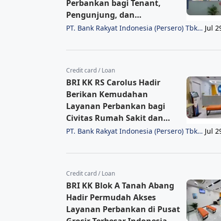
Perbankan bagi Tenant,
Pengunjung, dan
Masyarakat
PT. Bank Rakyat Indonesia (Persero) Tbk
Jul 2
Region 6/Jakarta 1
Credit card / Loan
BRI KK RS Carolus Hadir
Berikan Kemudahan
Layanan Perbankan bagi
Civitas Rumah Sakit dan
Masyarakat
PT. Bank Rakyat Indonesia (Persero) Tbk
Jul 2
Region 6/Jakarta 1
Credit card / Loan
BRI KK Blok A Tanah Abang
Hadir Permudah Akses
Layanan Perbankan di Pusat