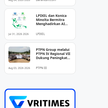
Aug 04, 2026 2026
LPIXEL dan Konica
Minolta Bermitra
Menghadirkan AI
Pendukung
Diagnosis Berbasis
LPIXEL
Jul 31, 2026 2026
Pencitraan Medis
“EIRL” di ASEAN
PTPN Group melalui
PTPN IV Regional VII
Dukung Peningkatan
Kompetensi
Aparatur
PTPN III
Aug 03, 2026 2026
Perkebunan Lewat
Pelatihan Avenza
Maps di Way Kanan