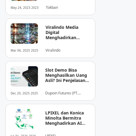
Tokban
May 24, 2023 2023
Viralindo Media
Digital
Menghadirkan
Inovasi Baru dalam
Dunia Media Digital
Viralindo
Mar 06, 2025 2025
Indonesia
Slot Demo Bisa
Menghasilkan Uang
Asli? Ini Penjelasan
dari Dupoin
Dupoin Futures (PT.
Dec 20, 2025 2025
Dupoin Futures Indonesia)
LPIXEL dan Konica
Minolta Bermitra
Menghadirkan AI
Pendukung
Diagnosis Berbasis
LPIXEL