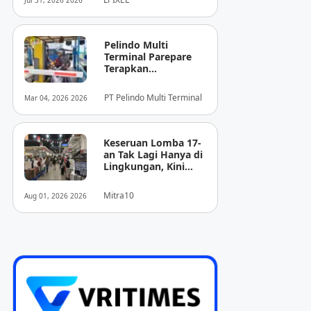
Jul 31, 2026 2026
Pencitraan Medis
“EIRL” di ASEAN
Pelindo Multi
Terminal Parepare
Terapkan
Pembayaran
Nontunai di Pintu
PT Pelindo Multi Terminal
Mar 04, 2026 2026
Masuk Pelabuhan
Nusantara
Keseruan Lomba 17-
an Tak Lagi Hanya di
Lingkungan, Kini
Juga Hadir Saat
Berbelanja
Mitra10
Aug 01, 2026 2026