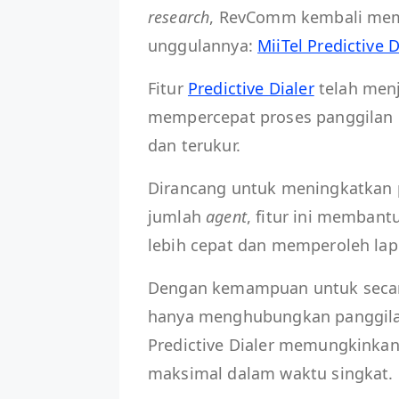
research
, RevComm kembali memp
unggulannya:
MiiTel Predictive D
Fitur
Predictive Dialer
telah menj
mempercepat proses panggilan k
dan terukur.
Dirancang untuk meningkatkan 
jumlah
agent
, fitur ini memban
lebih cepat dan memperoleh la
Dengan kemampuan untuk secar
hanya menghubungkan panggila
Predictive Dialer memungkinka
maksimal dalam waktu singkat.