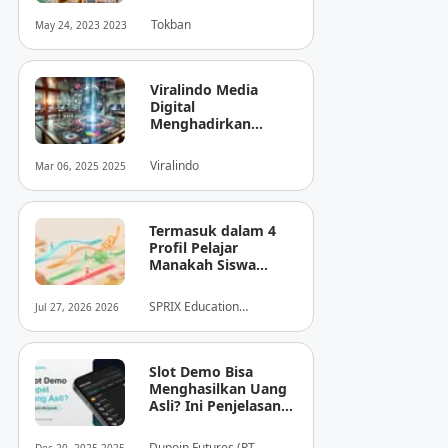
Tokban
May 24, 2023 2023
Viralindo Media
Digital
Menghadirkan
Inovasi Baru dalam
Dunia Media Digital
Viralindo
Mar 06, 2025 2025
Indonesia
Termasuk dalam 4
Profil Pelajar
Manakah Siswa
Anda? Mengungkap
Perilaku
SPRIX Education
Jul 27, 2026 2026
Tersembunyi Saat
Foundation
Ujian Melalui Data
Digital
Slot Demo Bisa
Menghasilkan Uang
Asli? Ini Penjelasan
dari Dupoin
Dupoin Futures (PT.