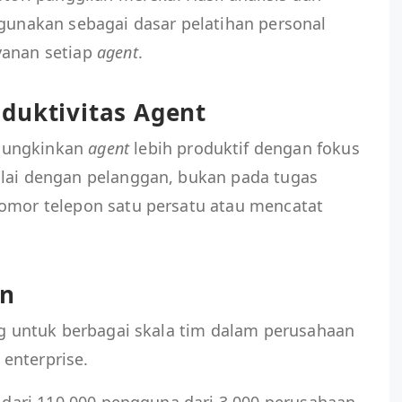
igunakan sebagai dasar pelatihan personal
yanan setiap
agent
.
duktivitas Agent
mungkinkan
agent
lebih produktif dengan fokus
ilai dengan pelanggan, bukan pada tugas
nomor telepon satu persatu atau mencatat
an
ang untuk berbagai skala tim dalam perusahaan
enterprise.
h dari 110.000 pengguna dari 3.000 perusahaan