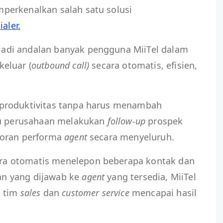
erkenalkan salah satu solusi
ialer.
adi andalan banyak pengguna MiiTel dalam
eluar (
outbound call)
secara otomatis, efisien,
produktivitas tanpa harus menambah
tu perusahaan melakukan
follow-up
prospek
poran performa
agent
secara menyeluruh.
a otomatis menelepon beberapa kontak dan
n yang dijawab ke
agent
yang tersedia, MiiTel
n tim
sales
dan
customer service
mencapai hasil