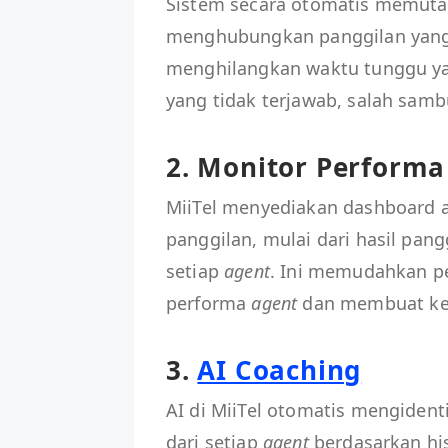
Sistem secara otomatis memutar
menghubungkan panggilan yang
menghilangkan waktu tunggu ya
yang tidak terjawab, salah samb
2. Monitor Performa
MiiTel menyediakan dashboard a
panggilan, mulai dari hasil pangg
setiap
agent
. Ini memudahkan p
performa
agent
dan membuat kep
3.
AI Coaching
AI di MiiTel otomatis mengiden
dari setiap
agent
berdasarkan his