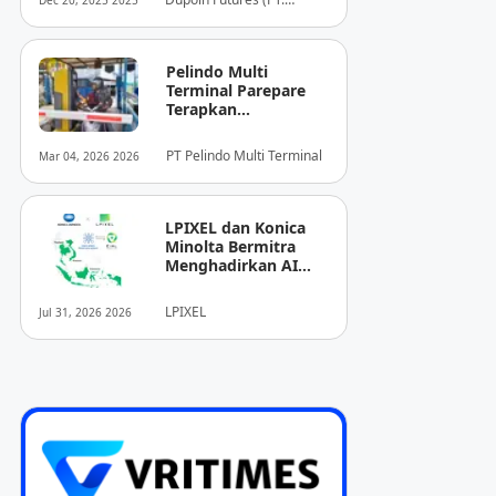
Dec 20, 2025 2025
Dupoin Futures Indonesia)
Pelindo Multi
Terminal Parepare
Terapkan
Pembayaran
Nontunai di Pintu
PT Pelindo Multi Terminal
Mar 04, 2026 2026
Masuk Pelabuhan
Nusantara
LPIXEL dan Konica
Minolta Bermitra
Menghadirkan AI
Pendukung
Diagnosis Berbasis
LPIXEL
Jul 31, 2026 2026
Pencitraan Medis
“EIRL” di ASEAN