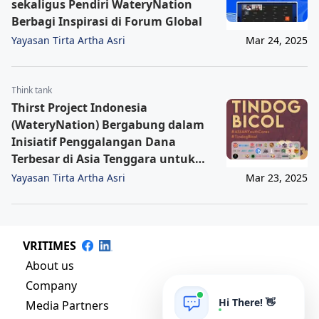
sekaligus Pendiri WateryNation
Berbagi Inspirasi di Forum Global
Yayasan Tirta Artha Asri
Mar 24, 2025
Think tank
Thirst Project Indonesia
(WateryNation) Bergabung dalam
Inisiatif Penggalangan Dana
Terbesar di Asia Tenggara untuk
Korban Topan Rolly (Goni)
Yayasan Tirta Artha Asri
Mar 23, 2025
VRITIMES
About us
Company
Hi There! 👋
Media Partners