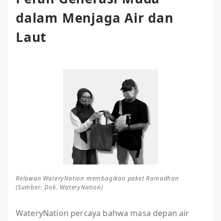
dalam Menjaga Air dan
Laut
Relawan WateryNation membagikan paket Ramadhan
(Sumber: Dok. WateryNation)
WateryNation percaya bahwa masa depan air