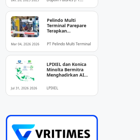
Dec 20, 2025 2025
Dupoin Futures Indonesia)
Pelindo Multi
Terminal Parepare
Terapkan
Pembayaran
Nontunai di Pintu
PT Pelindo Multi Terminal
Mar 04, 2026 2026
Masuk Pelabuhan
Nusantara
LPIXEL dan Konica
Minolta Bermitra
Menghadirkan AI
Pendukung
Diagnosis Berbasis
LPIXEL
Jul 31, 2026 2026
Pencitraan Medis
“EIRL” di ASEAN