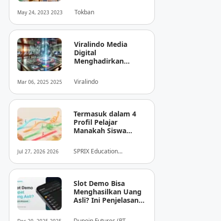
Tokban
May 24, 2023 2023
Viralindo Media
Digital
Menghadirkan
Inovasi Baru dalam
Dunia Media Digital
Viralindo
Mar 06, 2025 2025
Indonesia
Termasuk dalam 4
Profil Pelajar
Manakah Siswa
Anda? Mengungkap
Perilaku
SPRIX Education
Jul 27, 2026 2026
Tersembunyi Saat
Foundation
Ujian Melalui Data
Digital
Slot Demo Bisa
Menghasilkan Uang
Asli? Ini Penjelasan
dari Dupoin
Dupoin Futures (PT.