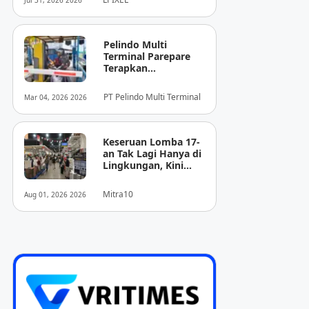
Jul 31, 2026 2026
Pencitraan Medis
“EIRL” di ASEAN
Pelindo Multi
Terminal Parepare
Terapkan
Pembayaran
Nontunai di Pintu
PT Pelindo Multi Terminal
Mar 04, 2026 2026
Masuk Pelabuhan
Nusantara
Keseruan Lomba 17-
an Tak Lagi Hanya di
Lingkungan, Kini
Juga Hadir Saat
Berbelanja
Mitra10
Aug 01, 2026 2026