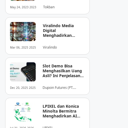
Tokban
May 24, 2023 2023
Viralindo Media
Digital
Menghadirkan
Inovasi Baru dalam
Dunia Media Digital
Viralindo
Mar 06, 2025 2025
Indonesia
Slot Demo Bisa
Menghasilkan Uang
Asli? Ini Penjelasan
dari Dupoin
Dupoin Futures (PT.
Dec 20, 2025 2025
Dupoin Futures Indonesia)
LPIXEL dan Konica
Minolta Bermitra
Menghadirkan AI
Pendukung
Diagnosis Berbasis
LPIXEL