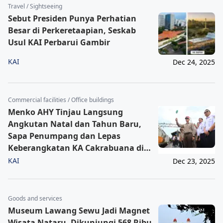
Travel / Sightseeing
Sebut Presiden Punya Perhatian
Besar di Perkeretaapian, Seskab
Usul KAI Perbarui Gambir
KAI
Dec 24, 2025
Commercial facilities / Office buildings
Menko AHY Tinjau Langsung
Angkutan Natal dan Tahun Baru,
Sapa Penumpang dan Lepas
Keberangkatan KA Cakrabuana di
Gambir
KAI
Dec 23, 2025
Goods and services
Museum Lawang Sewu Jadi Magnet
Wisata Nataru, Dikunjungi 568 Ribu