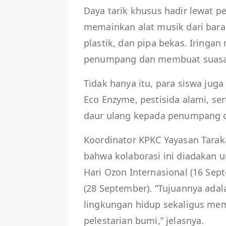
Daya tarik khusus hadir lewat p
memainkan alat musik dari baran
plastik, dan pipa bekas. Iringa
penumpang dan membuat suasan
Tidak hanya itu, para siswa ju
Eco Enzyme, pestisida alami, s
daur ulang kepada penumpang d
Koordinator KPKC Yayasan Taraka
bahwa kolaborasi ini diadakan
Hari Ozon Internasional (16 Se
(28 September). “Tujuannya ad
lingkungan hidup sekaligus me
pelestarian bumi,” jelasnya.