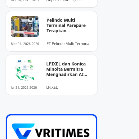
Dec 20, 2025 2025
Dupoin Futures Indonesia)
Pelindo Multi
Terminal Parepare
Terapkan
Pembayaran
Nontunai di Pintu
PT Pelindo Multi Terminal
Mar 04, 2026 2026
Masuk Pelabuhan
Nusantara
LPIXEL dan Konica
Minolta Bermitra
Menghadirkan AI
Pendukung
Diagnosis Berbasis
LPIXEL
Jul 31, 2026 2026
Pencitraan Medis
“EIRL” di ASEAN