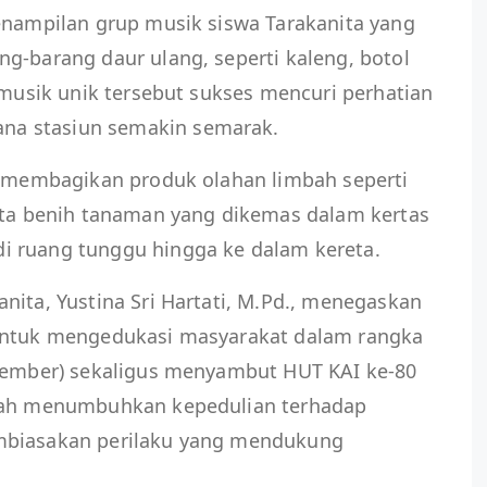
enampilan grup musik siswa Tarakanita yang
g-barang daur ulang, seperti kaleng, botol
n musik unik tersebut sukses mencuri perhatian
a stasiun semakin semarak.
ga membagikan produk olahan limbah seperti
erta benih tanaman yang dikemas dalam kertas
i ruang tunggu hingga ke dalam kereta.
nita, Yustina Sri Hartati, M.Pd., menegaskan
 untuk mengedukasi masyarakat dalam rangka
ptember) sekaligus menyambut HUT KAI ke-80
alah menumbuhkan kepedulian terhadap
mbiasakan perilaku yang mendukung