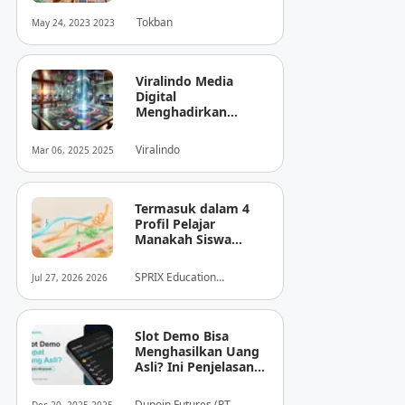
Tokban
May 24, 2023 2023
Viralindo Media
Digital
Menghadirkan
Inovasi Baru dalam
Dunia Media Digital
Viralindo
Mar 06, 2025 2025
Indonesia
Termasuk dalam 4
Profil Pelajar
Manakah Siswa
Anda? Mengungkap
Perilaku
SPRIX Education
Jul 27, 2026 2026
Tersembunyi Saat
Foundation
Ujian Melalui Data
Digital
Slot Demo Bisa
Menghasilkan Uang
Asli? Ini Penjelasan
dari Dupoin
Dupoin Futures (PT.