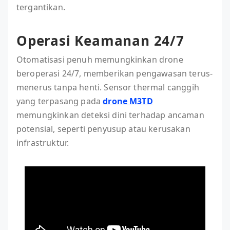
tergantikan.
Operasi Keamanan 24/7
Otomatisasi penuh memungkinkan drone
beroperasi 24/7, memberikan pengawasan terus-
menerus tanpa henti. Sensor thermal canggih
yang terpasang pada
drone M3TD
memungkinkan deteksi dini terhadap ancaman
potensial, seperti penyusup atau kerusakan
infrastruktur.