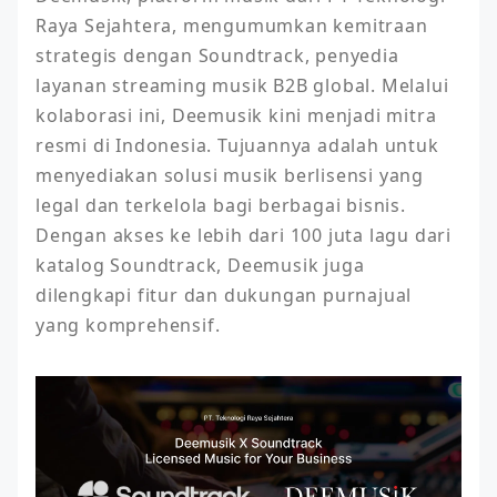
Raya Sejahtera, mengumumkan kemitraan 
strategis dengan Soundtrack, penyedia 
layanan streaming musik B2B global. Melalui 
kolaborasi ini, Deemusik kini menjadi mitra 
resmi di Indonesia. Tujuannya adalah untuk 
menyediakan solusi musik berlisensi yang 
legal dan terkelola bagi berbagai bisnis. 
Dengan akses ke lebih dari 100 juta lagu dari 
katalog Soundtrack, Deemusik juga 
dilengkapi fitur dan dukungan purnajual 
yang komprehensif.