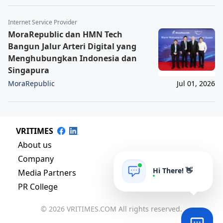
Internet Service Provider
MoraRepublic dan HMN Tech
Bangun Jalur Arteri Digital yang
Menghubungkan Indonesia dan
Singapura
MoraRepublic
Jul 01, 2026
VRITIMES
About us
Company
Hi There! 👋
Media Partners
PR College
© 2026 VRITIMES.COM All rights reserved.