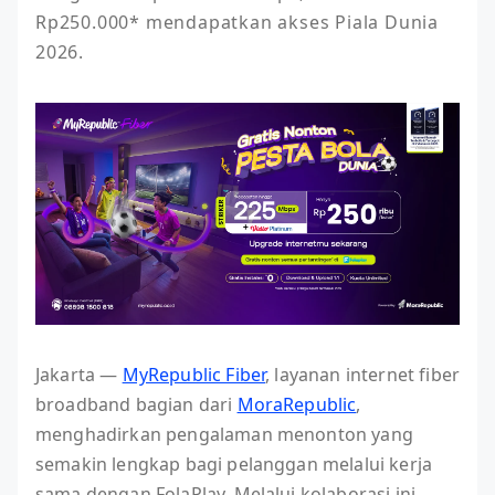
Rp250.000* mendapatkan akses Piala Dunia 
2026.
Jakarta —
MyRepublic Fiber
, layanan internet fiber
broadband bagian dari
MoraRepublic
,
menghadirkan pengalaman menonton yang
semakin lengkap bagi pelanggan melalui kerja
sama dengan FolaPlay. Melalui kolaborasi ini,