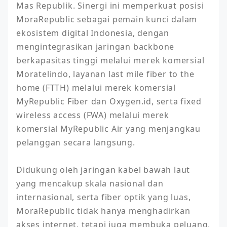
Mas Republik. Sinergi ini memperkuat posisi 
MoraRepublic sebagai pemain kunci dalam 
ekosistem digital Indonesia, dengan 
mengintegrasikan jaringan backbone 
berkapasitas tinggi melalui merek komersial 
Moratelindo, layanan last mile fiber to the 
home (FTTH) melalui merek komersial 
MyRepublic Fiber dan Oxygen.id, serta fixed 
wireless access (FWA) melalui merek 
komersial MyRepublic Air yang menjangkau 
pelanggan secara langsung.

Didukung oleh jaringan kabel bawah laut 
yang mencakup skala nasional dan 
internasional, serta fiber optik yang luas, 
MoraRepublic tidak hanya menghadirkan 
akses internet, tetapi juga membuka peluang, 