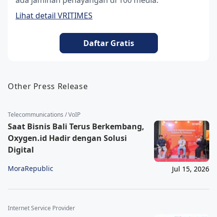
Lihat detail VRITIMES
Daftar Gratis
Other Press Release
Telecommunications / VoIP
Saat Bisnis Bali Terus Berkembang,
Oxygen.id Hadir dengan Solusi
Digital
MoraRepublic
Jul 15, 2026
Internet Service Provider