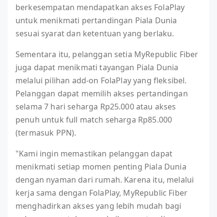
berkesempatan mendapatkan akses FolaPlay
untuk menikmati pertandingan Piala Dunia
sesuai syarat dan ketentuan yang berlaku.
Sementara itu, pelanggan setia MyRepublic Fiber
juga dapat menikmati tayangan Piala Dunia
melalui pilihan add-on FolaPlay yang fleksibel.
Pelanggan dapat memilih akses pertandingan
selama 7 hari seharga Rp25.000 atau akses
penuh untuk full match seharga Rp85.000
(termasuk PPN).
"Kami ingin memastikan pelanggan dapat
menikmati setiap momen penting Piala Dunia
dengan nyaman dari rumah. Karena itu, melalui
kerja sama dengan FolaPlay, MyRepublic Fiber
menghadirkan akses yang lebih mudah bagi