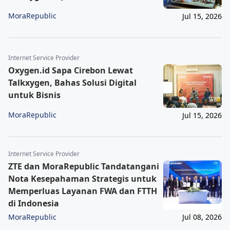
MoraRepublic
Jul 15, 2026
Internet Service Provider
Oxygen.id Sapa Cirebon Lewat
Talkxygen, Bahas Solusi Digital
untuk Bisnis
MoraRepublic
Jul 15, 2026
Internet Service Provider
ZTE dan MoraRepublic Tandatangani
Nota Kesepahaman Strategis untuk
Memperluas Layanan FWA dan FTTH
di Indonesia
MoraRepublic
Jul 08, 2026