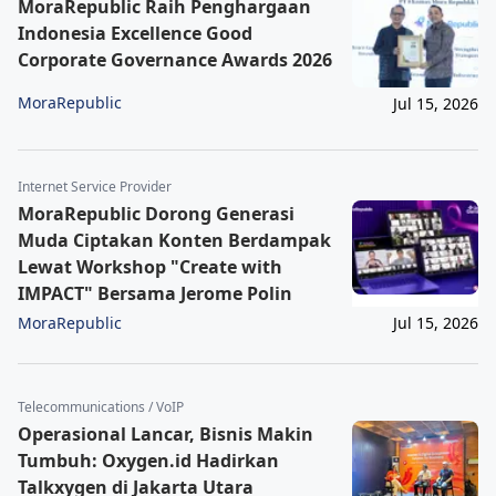
MoraRepublic Raih Penghargaan
Indonesia Excellence Good
Corporate Governance Awards 2026
MoraRepublic
Jul 15, 2026
Internet Service Provider
MoraRepublic Dorong Generasi
Muda Ciptakan Konten Berdampak
Lewat Workshop "Create with
IMPACT" Bersama Jerome Polin
MoraRepublic
Jul 15, 2026
Telecommunications / VoIP
Operasional Lancar, Bisnis Makin
Tumbuh: Oxygen.id Hadirkan
Talkxygen di Jakarta Utara