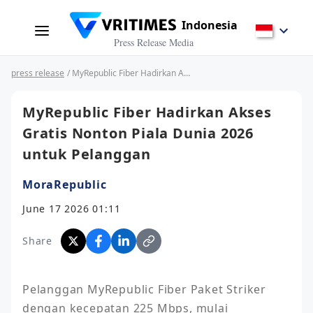
Indonesia
Press Release Media
press release
/ MyRepublic Fiber Hadirkan Akses Gratis Nonton Piala Dunia 2026 untuk Pelanggan
MyRepublic Fiber Hadirkan Akses
Gratis Nonton Piala Dunia 2026
untuk Pelanggan
MoraRepublic
June 17 2026 01:11
Share
Pelanggan MyRepublic Fiber Paket Striker 
dengan kecepatan 225 Mbps, mulai 