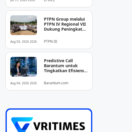
Jul 31, 2026 2026
Pencitraan Medis
“EIRL” di ASEAN
PTPN Group melalui
PTPN IV Regional VII
Dukung Peningkatan
Kompetensi
Aparatur
PTPN III
Aug 03, 2026 2026
Perkebunan Lewat
Pelatihan Avenza
Maps di Way Kanan
Predictive Call
Barantum untuk
Tingkatkan Efisiensi
Operasional
Barantum.com
Aug 04, 2026 2026