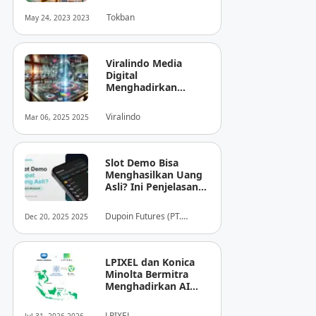
Tokban
May 24, 2023 2023
Viralindo Media
Digital
Menghadirkan
Inovasi Baru dalam
Dunia Media Digital
Viralindo
Mar 06, 2025 2025
Indonesia
Slot Demo Bisa
Menghasilkan Uang
Asli? Ini Penjelasan
dari Dupoin
Dupoin Futures (PT.
Dec 20, 2025 2025
Dupoin Futures Indonesia)
LPIXEL dan Konica
Minolta Bermitra
Menghadirkan AI
Pendukung
Diagnosis Berbasis
LPIXEL