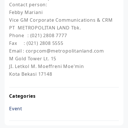
Contact person:

Febby Mariani						

Vice GM Corporate Communications & CRM		

PT  METROPOLITAN LAND Tbk.

Phone	: (021) 2808 7777

Fax	    : (021) 2808 5555

Email	: corpcom@metropolitanland.com				

M Gold Tower Lt. 15					

JI. Letkol M. Moeffreni Moe'min

Kota Bekasi 17148
Categories
Event