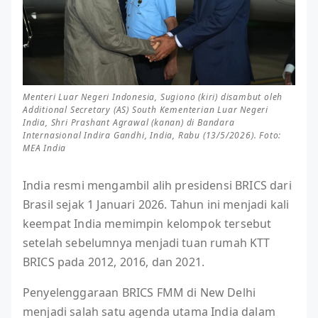
Menteri Luar Negeri Indonesia, Sugiono (kiri) disambut oleh
Additional Secretary (AS) South Kementerian Luar Negeri
India, Shri Prashant Agrawal (kanan) di Bandara
Internasional Indira Gandhi, India, Rabu (13/5/2026). Foto:
MEA India
India resmi mengambil alih presidensi BRICS dari
Brasil sejak 1 Januari 2026. Tahun ini menjadi kali
keempat India memimpin kelompok tersebut
setelah sebelumnya menjadi tuan rumah KTT
BRICS pada 2012, 2016, dan 2021.
Penyelenggaraan BRICS FMM di New Delhi
menjadi salah satu agenda utama India dalam