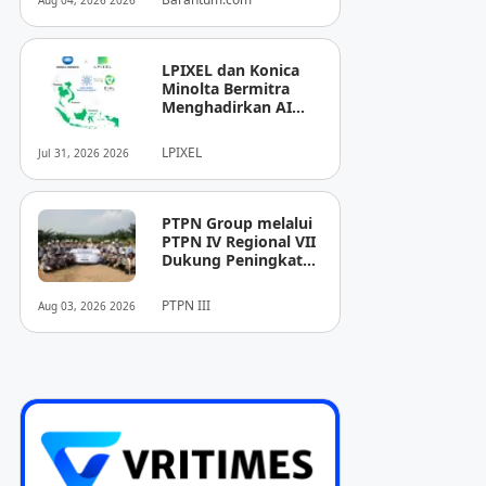
Aug 04, 2026 2026
LPIXEL dan Konica
Minolta Bermitra
Menghadirkan AI
Pendukung
Diagnosis Berbasis
LPIXEL
Jul 31, 2026 2026
Pencitraan Medis
“EIRL” di ASEAN
PTPN Group melalui
PTPN IV Regional VII
Dukung Peningkatan
Kompetensi
Aparatur
PTPN III
Aug 03, 2026 2026
Perkebunan Lewat
Pelatihan Avenza
Maps di Way Kanan