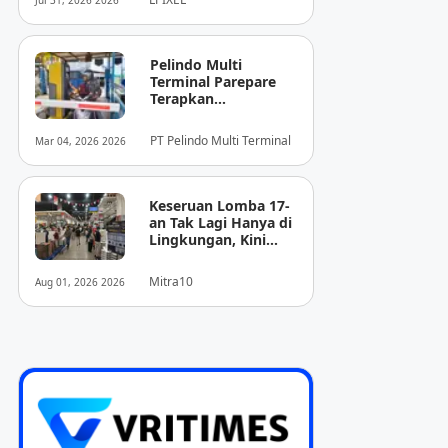
Jul 31, 2026 2026
Pencitraan Medis
“EIRL” di ASEAN
Pelindo Multi
Terminal Parepare
Terapkan
Pembayaran
Nontunai di Pintu
PT Pelindo Multi Terminal
Mar 04, 2026 2026
Masuk Pelabuhan
Nusantara
Keseruan Lomba 17-
an Tak Lagi Hanya di
Lingkungan, Kini
Juga Hadir Saat
Berbelanja
Mitra10
Aug 01, 2026 2026