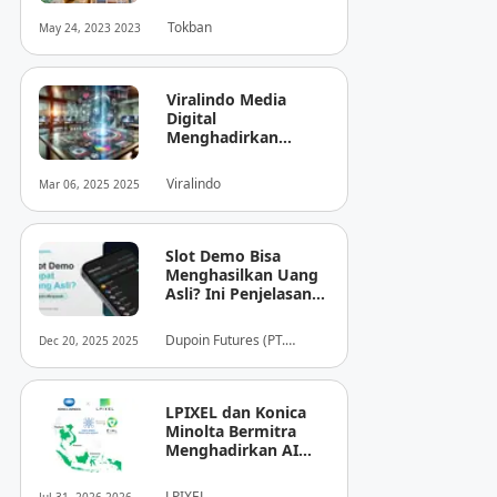
Tokban
May 24, 2023 2023
Viralindo Media
Digital
Menghadirkan
Inovasi Baru dalam
Dunia Media Digital
Viralindo
Mar 06, 2025 2025
Indonesia
Slot Demo Bisa
Menghasilkan Uang
Asli? Ini Penjelasan
dari Dupoin
Dupoin Futures (PT.
Dec 20, 2025 2025
Dupoin Futures Indonesia)
LPIXEL dan Konica
Minolta Bermitra
Menghadirkan AI
Pendukung
Diagnosis Berbasis
LPIXEL