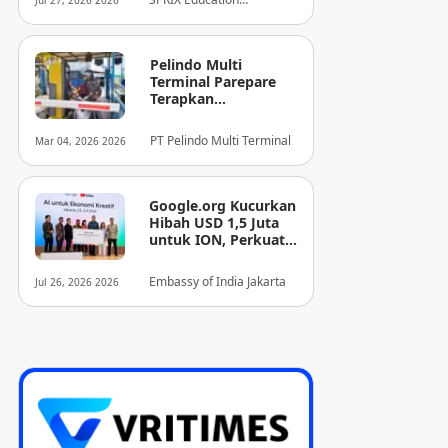
Jul 27, 2026 2026
Tersembunyi Saat
Foundation
Ujian Melalui Data
Digital
Pelindo Multi
Terminal Parepare
Terapkan
Pembayaran
Nontunai di Pintu
PT Pelindo Multi Terminal
Mar 04, 2026 2026
Masuk Pelabuhan
Nusantara
Google.org Kucurkan
Hibah USD 1,5 Juta
untuk ION, Perkuat
Fondasi
Perdagangan Digital
Embassy of India Jakarta
Jul 26, 2026 2026
Terbuka Indonesia