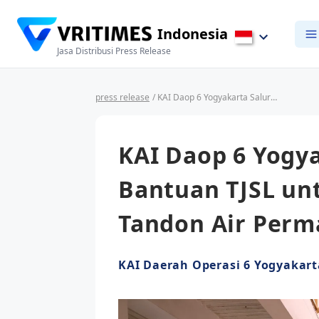
Indonesia
Jasa Distribusi Press Release
press release
/ KAI Daop 6 Yogyakarta Salurkan Bantuan TJSL untuk Pembangunan Tandon Air Permanen di Gunungkidul
KAI Daop 6 Yogy
Bantuan TJSL u
Tandon Air Perm
KAI Daerah Operasi 6 Yogyakart