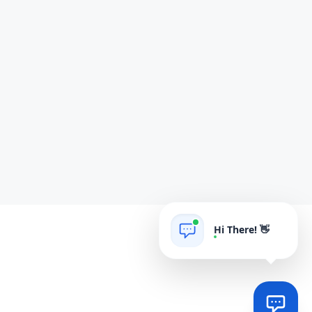
Hi There! 👋
AIgrow
POWERED BY