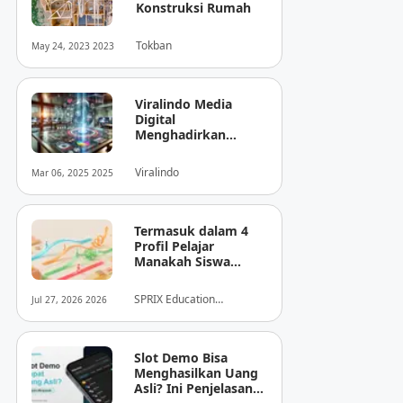
Konstruksi Rumah
Tokban
May 24, 2023 2023
Viralindo Media
Digital
Menghadirkan
Inovasi Baru dalam
Dunia Media Digital
Viralindo
Mar 06, 2025 2025
Indonesia
Termasuk dalam 4
Profil Pelajar
Manakah Siswa
Anda? Mengungkap
Perilaku
SPRIX Education
Jul 27, 2026 2026
Tersembunyi Saat
Foundation
Ujian Melalui Data
Digital
Slot Demo Bisa
Menghasilkan Uang
Asli? Ini Penjelasan