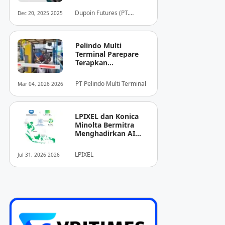
dari Dupoin
Dupoin Futures (PT.
Dec 20, 2025 2025
Dupoin Futures Indonesia)
Pelindo Multi
Terminal Parepare
Terapkan
Pembayaran
Nontunai di Pintu
PT Pelindo Multi Terminal
Mar 04, 2026 2026
Masuk Pelabuhan
Nusantara
LPIXEL dan Konica
Minolta Bermitra
Menghadirkan AI
Pendukung
Diagnosis Berbasis
LPIXEL
Jul 31, 2026 2026
Pencitraan Medis
“EIRL” di ASEAN