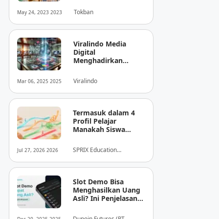
Tokban
May 24, 2023 2023
Viralindo Media
Digital
Menghadirkan
Inovasi Baru dalam
Dunia Media Digital
Viralindo
Mar 06, 2025 2025
Indonesia
Termasuk dalam 4
Profil Pelajar
Manakah Siswa
Anda? Mengungkap
Perilaku
SPRIX Education
Jul 27, 2026 2026
Tersembunyi Saat
Foundation
Ujian Melalui Data
Digital
Slot Demo Bisa
Menghasilkan Uang
Asli? Ini Penjelasan
dari Dupoin
Dupoin Futures (PT.