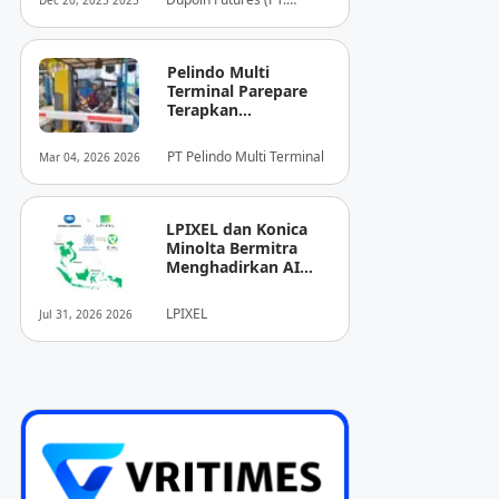
Dec 20, 2025 2025
Dupoin Futures Indonesia)
Pelindo Multi
Terminal Parepare
Terapkan
Pembayaran
Nontunai di Pintu
PT Pelindo Multi Terminal
Mar 04, 2026 2026
Masuk Pelabuhan
Nusantara
LPIXEL dan Konica
Minolta Bermitra
Menghadirkan AI
Pendukung
Diagnosis Berbasis
LPIXEL
Jul 31, 2026 2026
Pencitraan Medis
“EIRL” di ASEAN