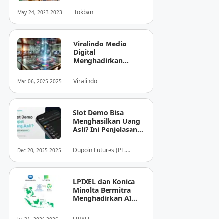
Tokban
May 24, 2023 2023
Viralindo Media
Digital
Menghadirkan
Inovasi Baru dalam
Dunia Media Digital
Viralindo
Mar 06, 2025 2025
Indonesia
Slot Demo Bisa
Menghasilkan Uang
Asli? Ini Penjelasan
dari Dupoin
Dupoin Futures (PT.
Dec 20, 2025 2025
Dupoin Futures Indonesia)
LPIXEL dan Konica
Minolta Bermitra
Menghadirkan AI
Pendukung
Diagnosis Berbasis
LPIXEL