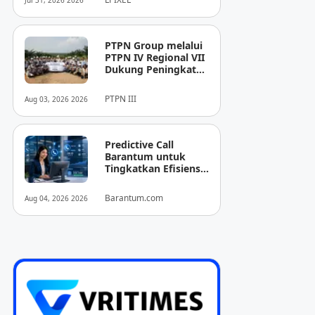
Jul 31, 2026 2026
Pencitraan Medis
“EIRL” di ASEAN
PTPN Group melalui
PTPN IV Regional VII
Dukung Peningkatan
Kompetensi
Aparatur
PTPN III
Aug 03, 2026 2026
Perkebunan Lewat
Pelatihan Avenza
Maps di Way Kanan
Predictive Call
Barantum untuk
Tingkatkan Efisiensi
Operasional
Barantum.com
Aug 04, 2026 2026