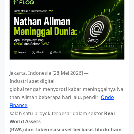
Jakarta, Indonesia [28 Mei 2026] —
Industri aset digital
global tengah menyoroti kabar meninggalnya Na
than Allman beberapa hari lalu, pendiri
Ondo
Finance
,
salah satu proyek terbesar dalam sektor
Real
World Assets
(RWA) dan tokenisasi aset berbasis blockchain
.