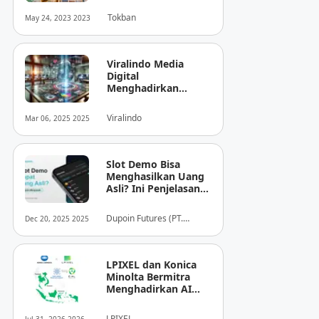
Tokban
May 24, 2023 2023
Viralindo Media
Digital
Menghadirkan
Inovasi Baru dalam
Dunia Media Digital
Viralindo
Mar 06, 2025 2025
Indonesia
Slot Demo Bisa
Menghasilkan Uang
Asli? Ini Penjelasan
dari Dupoin
Dupoin Futures (PT.
Dec 20, 2025 2025
Dupoin Futures Indonesia)
LPIXEL dan Konica
Minolta Bermitra
Menghadirkan AI
Pendukung
Diagnosis Berbasis
LPIXEL