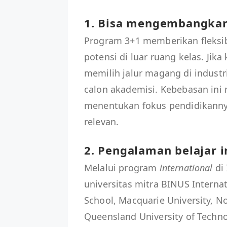
1. Bisa mengembangkan 
Program 3+1 memberikan fleksib
potensi di luar ruang kelas. Jik
memilih jalur magang di industri 
calon akademisi. Kebebasan ini
menentukan fokus pendidikannya
relevan.
2. Pengalaman belajar i
Melalui program
international
di
universitas mitra BINUS Internat
School, Macquarie University, N
Queensland University of Technol