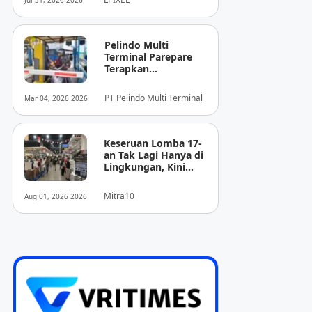
Jul 31, 2026 2026
Pencitraan Medis
“EIRL” di ASEAN
Pelindo Multi
Terminal Parepare
Terapkan
Pembayaran
Nontunai di Pintu
PT Pelindo Multi Terminal
Mar 04, 2026 2026
Masuk Pelabuhan
Nusantara
Keseruan Lomba 17-
an Tak Lagi Hanya di
Lingkungan, Kini
Juga Hadir Saat
Berbelanja
Mitra10
Aug 01, 2026 2026