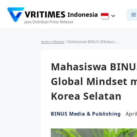
Indonesia
Jasa Distribusi Press Release
press release
/ Mahasiswa BINUS @Bekasi Bangun Global Mindset melalui Study Abroad di Korea Selatan
Mahasiswa BINU
Global Mindset m
Korea Selatan
BINUS Media & Publishing
Apri