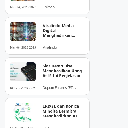
Tokban
May 24, 2023 2023
Viralindo Media
Digital
Menghadirkan
Inovasi Baru dalam
Dunia Media Digital
Viralindo
Mar 06, 2025 2025
Indonesia
Slot Demo Bisa
Menghasilkan Uang
Asli? Ini Penjelasan
dari Dupoin
Dupoin Futures (PT.
Dec 20, 2025 2025
Dupoin Futures Indonesia)
LPIXEL dan Konica
Minolta Bermitra
Menghadirkan AI
Pendukung
Diagnosis Berbasis
LPIXEL