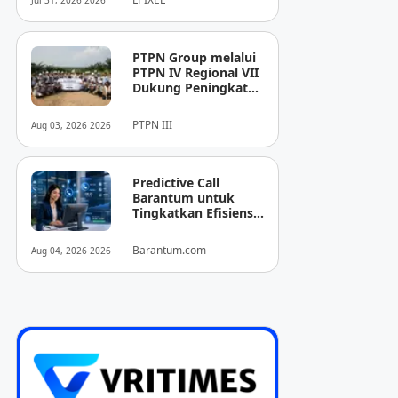
Jul 31, 2026 2026
Pencitraan Medis
“EIRL” di ASEAN
PTPN Group melalui
PTPN IV Regional VII
Dukung Peningkatan
Kompetensi
Aparatur
PTPN III
Aug 03, 2026 2026
Perkebunan Lewat
Pelatihan Avenza
Maps di Way Kanan
Predictive Call
Barantum untuk
Tingkatkan Efisiensi
Operasional
Barantum.com
Aug 04, 2026 2026