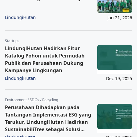
LindungiHutan
Jan 21, 2026
Startups
LindungiHutan Hadirkan Fitur
Katalog Pohon untuk Permudah
Publik dan Perusahaan Dukung
Kampanye Lingkungan
LindungiHutan
Dec 19, 2025
Environment / SDGs / Recycling
Perusahaan Dihadapkan pada
Tantangan Implementasi ESG yang
Terukur, LindungiHutan Hadirkan
SustainabiliTree sebagai Solusi
Lingkungan yang Lebih Relevan