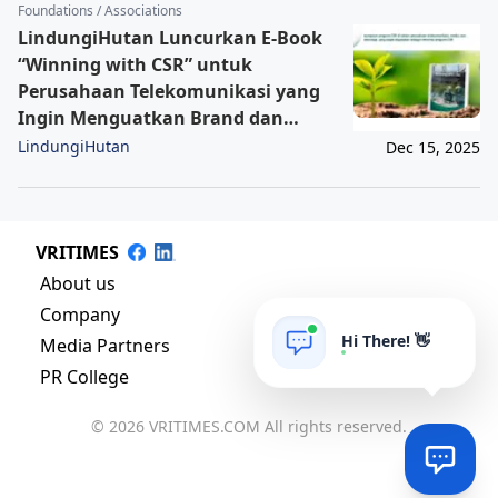
Foundations / Associations
LindungiHutan Luncurkan E-Book
“Winning with CSR” untuk
Perusahaan Telekomunikasi yang
Ingin Menguatkan Brand dan
Kepercayaan Publik
LindungiHutan
Dec 15, 2025
VRITIMES
About us
Company
Hi There! 👋
Media Partners
PR College
© 2026 VRITIMES.COM All rights reserved.