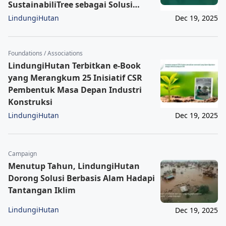
SustainabiliTree sebagai Solusi
Lingkungan yang Lebih Relevan
LindungiHutan
Dec 19, 2025
Foundations / Associations
LindungiHutan Terbitkan e-Book
yang Merangkum 25 Inisiatif CSR
Pembentuk Masa Depan Industri
Konstruksi
LindungiHutan
Dec 19, 2025
Campaign
Menutup Tahun, LindungiHutan
Dorong Solusi Berbasis Alam Hadapi
Tantangan Iklim
LindungiHutan
Dec 19, 2025