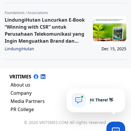
Foundations / Associations
LindungiHutan Luncurkan E-Book
“Winning with CSR” untuk
Perusahaan Telekomunikasi yang
Ingin Menguatkan Brand dan
Kepercayaan Publik
LindungiHutan
Dec 15, 2025
VRITIMES
About us
Company
Hi There! 👋
Media Partners
PR College
© 2026 VRITIMES.COM All rights reserved.