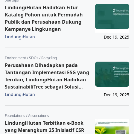
Startups
LindungiHutan Hadirkan Fitur
Katalog Pohon untuk Permudah
Publik dan Perusahaan Dukung
Kampanye Lingkungan
LindungiHutan
Dec 19, 2025
Environment / SDGs / Recycling
Perusahaan Dihadapkan pada
Tantangan Implementasi ESG yang
Terukur, LindungiHutan Hadirkan
SustainabiliTree sebagai Solusi
Lingkungan yang Lebih Relevan
LindungiHutan
Dec 19, 2025
Foundations / Associations
LindungiHutan Terbitkan e-Book
yang Merangkum 25 Inisiatif CSR