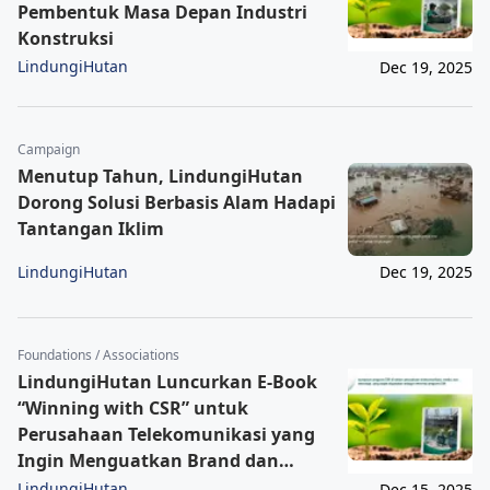
Pembentuk Masa Depan Industri
Konstruksi
LindungiHutan
Dec 19, 2025
Campaign
Menutup Tahun, LindungiHutan
Dorong Solusi Berbasis Alam Hadapi
Tantangan Iklim
LindungiHutan
Dec 19, 2025
Foundations / Associations
LindungiHutan Luncurkan E-Book
“Winning with CSR” untuk
Perusahaan Telekomunikasi yang
Ingin Menguatkan Brand dan
Kepercayaan Publik
LindungiHutan
Dec 15, 2025