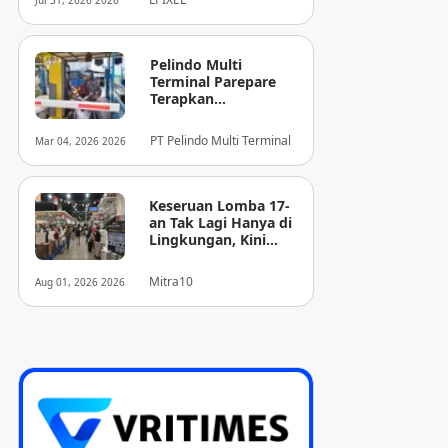
Jul 31, 2026 2026
Pencitraan Medis
“EIRL” di ASEAN
Pelindo Multi
Terminal Parepare
Terapkan
Pembayaran
Nontunai di Pintu
PT Pelindo Multi Terminal
Mar 04, 2026 2026
Masuk Pelabuhan
Nusantara
Keseruan Lomba 17-
an Tak Lagi Hanya di
Lingkungan, Kini
Juga Hadir Saat
Berbelanja
Mitra10
Aug 01, 2026 2026