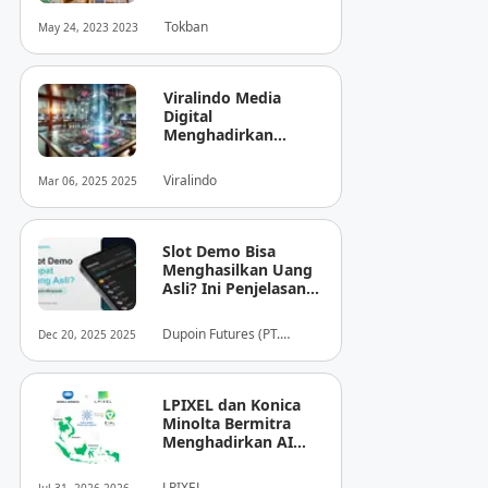
Tokban
May 24, 2023 2023
Viralindo Media
Digital
Menghadirkan
Inovasi Baru dalam
Dunia Media Digital
Viralindo
Mar 06, 2025 2025
Indonesia
Slot Demo Bisa
Menghasilkan Uang
Asli? Ini Penjelasan
dari Dupoin
Dupoin Futures (PT.
Dec 20, 2025 2025
Dupoin Futures Indonesia)
LPIXEL dan Konica
Minolta Bermitra
Menghadirkan AI
Pendukung
Diagnosis Berbasis
LPIXEL