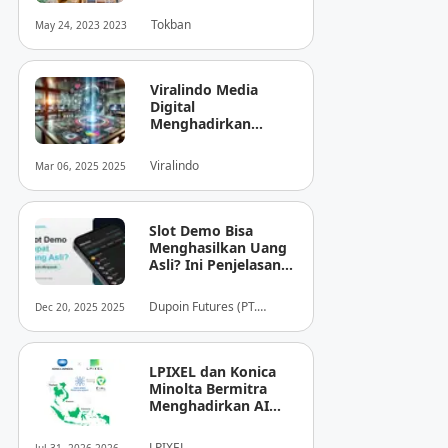
Tokban
May 24, 2023 2023
Viralindo Media
Digital
Menghadirkan
Inovasi Baru dalam
Dunia Media Digital
Viralindo
Mar 06, 2025 2025
Indonesia
Slot Demo Bisa
Menghasilkan Uang
Asli? Ini Penjelasan
dari Dupoin
Dupoin Futures (PT.
Dec 20, 2025 2025
Dupoin Futures Indonesia)
LPIXEL dan Konica
Minolta Bermitra
Menghadirkan AI
Pendukung
Diagnosis Berbasis
LPIXEL