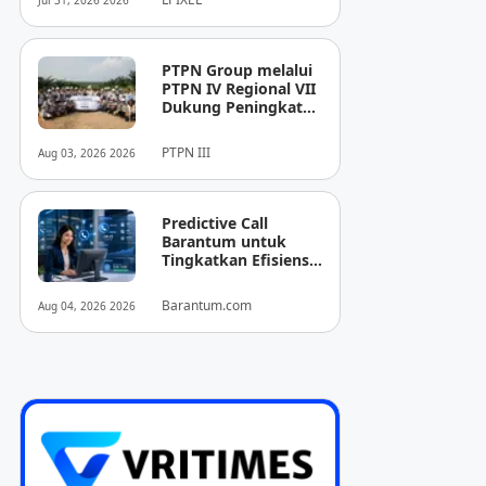
Jul 31, 2026 2026
Pencitraan Medis
“EIRL” di ASEAN
PTPN Group melalui
PTPN IV Regional VII
Dukung Peningkatan
Kompetensi
Aparatur
PTPN III
Aug 03, 2026 2026
Perkebunan Lewat
Pelatihan Avenza
Maps di Way Kanan
Predictive Call
Barantum untuk
Tingkatkan Efisiensi
Operasional
Barantum.com
Aug 04, 2026 2026