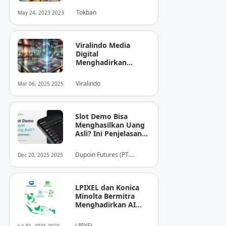
Tokban
May 24, 2023 2023
Viralindo Media
Digital
Menghadirkan
Inovasi Baru dalam
Dunia Media Digital
Viralindo
Mar 06, 2025 2025
Indonesia
Slot Demo Bisa
Menghasilkan Uang
Asli? Ini Penjelasan
dari Dupoin
Dupoin Futures (PT.
Dec 20, 2025 2025
Dupoin Futures Indonesia)
LPIXEL dan Konica
Minolta Bermitra
Menghadirkan AI
Pendukung
Diagnosis Berbasis
LPIXEL