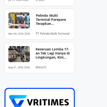
Jul 31, 2026 2026
Pencitraan Medis
“EIRL” di ASEAN
Pelindo Multi
Terminal Parepare
Terapkan
Pembayaran
Nontunai di Pintu
PT Pelindo Multi Terminal
Mar 04, 2026 2026
Masuk Pelabuhan
Nusantara
Keseruan Lomba 17-
an Tak Lagi Hanya di
Lingkungan, Kini
Juga Hadir Saat
Berbelanja
Mitra10
Aug 01, 2026 2026