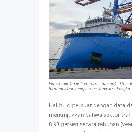
Empat unit Quay Container Crane (QCC) tiba 
baru ini akan memperkuat kapasitas bongkar 
Hal itu diperkuat dengan data da
menunjukkan bahwa sektor tran
8,98 persen secara tahunan (year