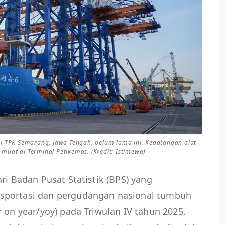
di TPK Semarang, Jawa Tengah, belum lama ini. Kedatangan alat
muat di Terminal Petikemas. (Kredit: Istimewa)
ri Badan Pusat Statistik (BPS) yang
sportasi dan pergudangan nasional tumbuh
 on year/yoy) pada Triwulan IV tahun 2025.