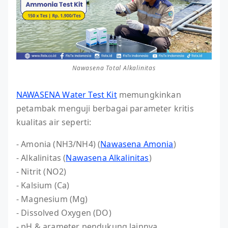
Nawasena Total Alkalinitas
NAWASENA Water Test Kit
memungkinkan
petambak menguji berbagai parameter kritis
kualitas air seperti:
- Amonia (NH3/NH4) (
Nawasena Amonia
)
- Alkalinitas (
Nawasena Alkalinitas
)
- Nitrit (NO2)
- Kalsium (Ca)
- Magnesium (Mg)
- Dissolved Oxygen (DO)
- pH & arameter pendukung lainnya