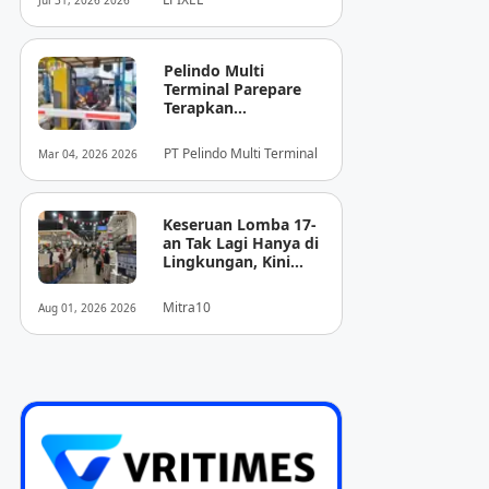
Jul 31, 2026 2026
Pencitraan Medis
“EIRL” di ASEAN
Pelindo Multi
Terminal Parepare
Terapkan
Pembayaran
Nontunai di Pintu
PT Pelindo Multi Terminal
Mar 04, 2026 2026
Masuk Pelabuhan
Nusantara
Keseruan Lomba 17-
an Tak Lagi Hanya di
Lingkungan, Kini
Juga Hadir Saat
Berbelanja
Mitra10
Aug 01, 2026 2026