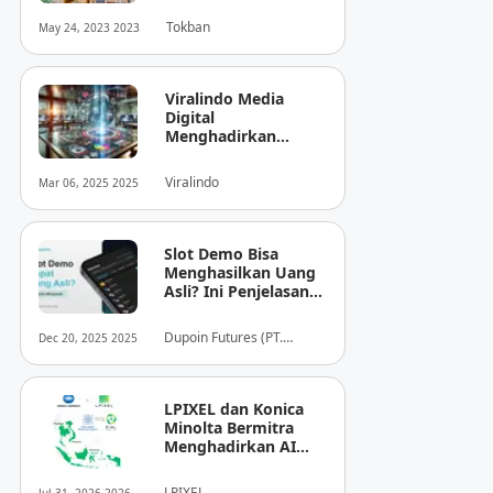
Tokban
May 24, 2023 2023
Viralindo Media
Digital
Menghadirkan
Inovasi Baru dalam
Dunia Media Digital
Viralindo
Mar 06, 2025 2025
Indonesia
Slot Demo Bisa
Menghasilkan Uang
Asli? Ini Penjelasan
dari Dupoin
Dupoin Futures (PT.
Dec 20, 2025 2025
Dupoin Futures Indonesia)
LPIXEL dan Konica
Minolta Bermitra
Menghadirkan AI
Pendukung
Diagnosis Berbasis
LPIXEL