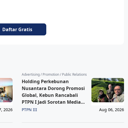
Daftar Gratis
Advertising / Promotion / Public Relations
Holding Perkebunan
Nusantara Dorong Promosi
Global, Kebun Rancabali
PTPN I Jadi Sorotan Media
Amerika Serikat
PTPN III
7, 2026
Aug 06, 2026