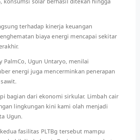
 konsumsi solar berhasil ditekan hingga
angsung terhadap kinerja keuangan
enghematan biaya energi mencapai sekitar
erakhir.
ity PalmCo, Ugun Untaryo, menilai
ber energi juga mencerminkan penerapan
 sawit.
api bagian dari ekonomi sirkular. Limbah cair
gan lingkungan kini kami olah menjadi
ata Ugun.
 kedua fasilitas PLTBg tersebut mampu