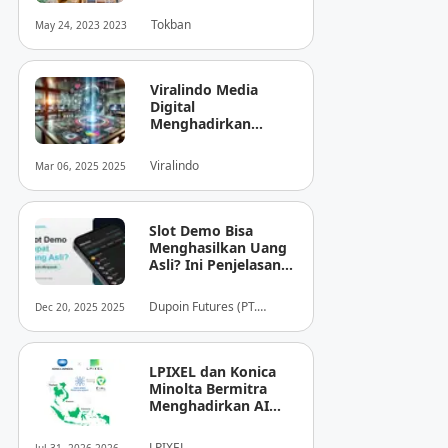
Tokban
May 24, 2023 2023
Viralindo Media
Digital
Menghadirkan
Inovasi Baru dalam
Dunia Media Digital
Viralindo
Mar 06, 2025 2025
Indonesia
Slot Demo Bisa
Menghasilkan Uang
Asli? Ini Penjelasan
dari Dupoin
Dupoin Futures (PT.
Dec 20, 2025 2025
Dupoin Futures Indonesia)
LPIXEL dan Konica
Minolta Bermitra
Menghadirkan AI
Pendukung
Diagnosis Berbasis
LPIXEL