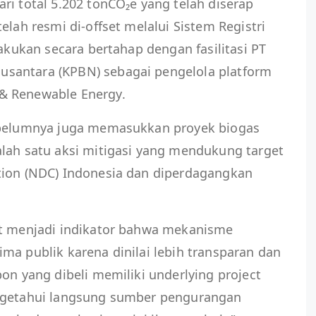
ri total 5.202 tonCO₂e yang telah diserap
elah resmi di-offset melalui Sistem Registri
lakukan secara bertahap dengan fasilitasi PT
santara (KPBN) sebagai pengelola platform
& Renewable Energy.
sebelumnya juga memasukkan proyek biogas
alah satu aksi mitigasi yang mendukung target
tion (NDC) Indonesia dan diperdagangkan
ut menjadi indikator bahwa mekanisme
ma publik karena dinilai lebih transparan dan
on yang dibeli memiliki underlying project
engetahui langsung sumber pengurangan