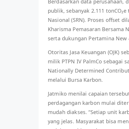
Berdasarkan data perusahaan, da
publik, sebanyak 2.111 tonCO₂e t
Nasional (SRN). Proses offset di
Kharisma Pemasaran Bersama Nu
serta dukungan Pertamina New 
Otoritas Jasa Keuangan (OJK) 
milik PTPN IV PalmCo sebagai s
Nationally Determined Contribu
melalui Bursa Karbon.
Jatmiko menilai capaian terseb
perdagangan karbon mulai diteri
mudah diakses. “Setiap unit karb
yang jelas. Masyarakat bisa m