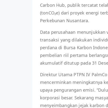
Carbon Hub, publik tercatat tel
(tonCO₂e) dari proyek energi te
Perkebunan Nusantara.
Data perusahaan menunjukkan vo
transaksi yang dilakukan indivi
perdana di Bursa Karbon Indone
pembelian riil pertama berlangs
akumulatif ditutup pada 31 Des
Direktur Utama PTPN IV PalmCo 
mencerminkan meningkatnya kes
upaya pengurangan emisi. “Dulu
korporasi besar. Sekarang masy
menyeimbangkan jejak karbon dar