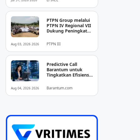
Jul 31, 2026 2026
Pencitraan Medis
“EIRL” di ASEAN
PTPN Group melalui
PTPN IV Regional VII
Dukung Peningkatan
Kompetensi
Aparatur
PTPN III
Aug 03, 2026 2026
Perkebunan Lewat
Pelatihan Avenza
Maps di Way Kanan
Predictive Call
Barantum untuk
Tingkatkan Efisiensi
Operasional
Barantum.com
Aug 04, 2026 2026