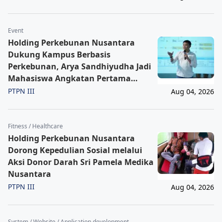
Event
Holding Perkebunan Nusantara
Dukung Kampus Berbasis
Perkebunan, Arya Sandhiyudha Jadi
Mahasiswa Angkatan Pertama
Magister ITSI
PTPN III
Aug 04, 2026
Fitness / Healthcare
Holding Perkebunan Nusantara
Dorong Kepedulian Sosial melalui
Aksi Donor Darah Sri Pamela Medika
Nusantara
PTPN III
Aug 04, 2026
System / Website / Application development