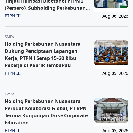
Tinjau Hilirisasi Bioetanol PTPN I
(Persero), Subholding Perkebunan
Nusantara
PTPN III
Aug 06, 2026
SMEs
Holding Perkebunan Nusantara
Dukung Penciptaan Lapangan
Kerja, PTPN I Serap 15–20 Ribu
Pekerja di Pabrik Tembakau
PTPN III
Aug 05, 2026
Event
Holding Perkebunan Nusantara
Perkuat Kolaborasi Global, PT RPN
Terima Kunjungan Duke Corporate
Education
PTPN III
Aug 05, 2026