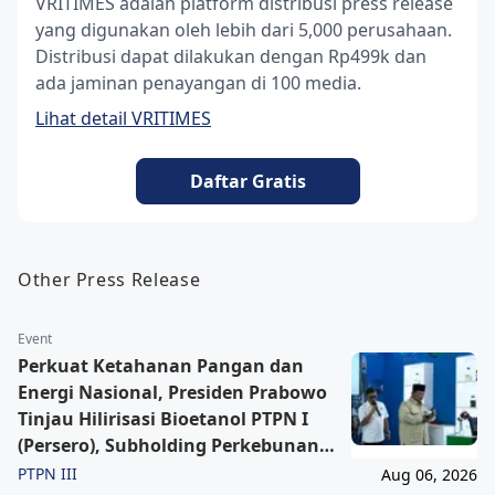
VRITIMES adalah platform distribusi press release
yang digunakan oleh lebih dari 5,000 perusahaan.
Distribusi dapat dilakukan dengan Rp499k dan
ada jaminan penayangan di 100 media.
Lihat detail VRITIMES
Daftar Gratis
Other Press Release
Event
Perkuat Ketahanan Pangan dan
Energi Nasional, Presiden Prabowo
Tinjau Hilirisasi Bioetanol PTPN I
(Persero), Subholding Perkebunan
Nusantara
PTPN III
Aug 06, 2026