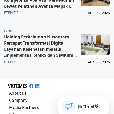
Lewat Pelatihan Avenza Maps di
Way Kanan
PTPN III
Aug 03, 2026
Event
Holding Perkebunan Nusantara
Percepat Transformasi Digital
Layanan Kesehatan melalui
Implementasi SIMRS dan SIMKlinik
PT SPMN
PTPN III
Aug 03, 2026
VRITIMES
About us
Company
Hi There! 👋
Media Partners