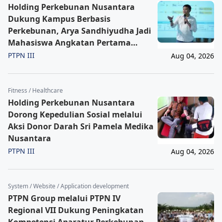
Holding Perkebunan Nusantara
Dukung Kampus Berbasis
Perkebunan, Arya Sandhiyudha Jadi
Mahasiswa Angkatan Pertama
Magister ITSI
PTPN III
Aug 04, 2026
Fitness / Healthcare
Holding Perkebunan Nusantara
Dorong Kepedulian Sosial melalui
Aksi Donor Darah Sri Pamela Medika
Nusantara
PTPN III
Aug 04, 2026
System / Website / Application development
PTPN Group melalui PTPN IV
Regional VII Dukung Peningkatan
Kompetensi Aparatur Perkebunan