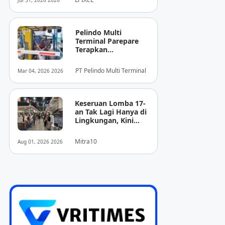
Jul 31, 2026 2026
Pencitraan Medis
“EIRL” di ASEAN
Pelindo Multi
Terminal Parepare
Terapkan
Pembayaran
Nontunai di Pintu
PT Pelindo Multi Terminal
Mar 04, 2026 2026
Masuk Pelabuhan
Nusantara
Keseruan Lomba 17-
an Tak Lagi Hanya di
Lingkungan, Kini
Juga Hadir Saat
Berbelanja
Mitra10
Aug 01, 2026 2026