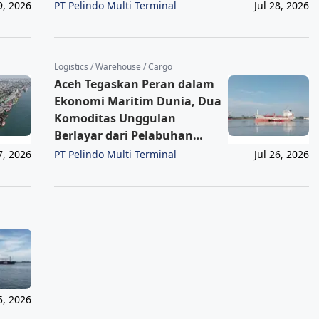
pada Kinerja Keuangan IPCC
PT Pelindo Multi Terminal
9, 2026
Jul 28, 2026
Semester I 2026
Logistics / Warehouse / Cargo
Aceh Tegaskan Peran dalam
Ekonomi Maritim Dunia, Dua
Komoditas Unggulan
Berlayar dari Pelabuhan
Krueng Geukueh
PT Pelindo Multi Terminal
7, 2026
Jul 26, 2026
5, 2026