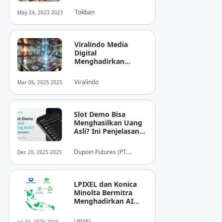
Tokban
May 24, 2023 2023
Viralindo Media
Digital
Menghadirkan
Inovasi Baru dalam
Dunia Media Digital
Viralindo
Mar 06, 2025 2025
Indonesia
Slot Demo Bisa
Menghasilkan Uang
Asli? Ini Penjelasan
dari Dupoin
Dupoin Futures (PT.
Dec 20, 2025 2025
Dupoin Futures Indonesia)
LPIXEL dan Konica
Minolta Bermitra
Menghadirkan AI
Pendukung
Diagnosis Berbasis
LPIXEL