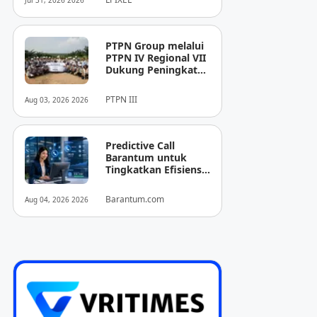
Jul 31, 2026 2026
Pencitraan Medis
“EIRL” di ASEAN
PTPN Group melalui
PTPN IV Regional VII
Dukung Peningkatan
Kompetensi
Aparatur
PTPN III
Aug 03, 2026 2026
Perkebunan Lewat
Pelatihan Avenza
Maps di Way Kanan
Predictive Call
Barantum untuk
Tingkatkan Efisiensi
Operasional
Barantum.com
Aug 04, 2026 2026