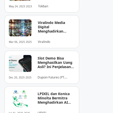
Tokban
May 24, 2023 2023
Viralindo Media
Digital
Menghadirkan
Inovasi Baru dalam
Dunia Media Digital
Viralindo
Mar 06, 2025 2025
Indonesia
Slot Demo Bisa
Menghasilkan Uang
Asli? Ini Penjelasan
dari Dupoin
Dupoin Futures (PT.
Dec 20, 2025 2025
Dupoin Futures Indonesia)
LPIXEL dan Konica
Minolta Bermitra
Menghadirkan AI
Pendukung
Diagnosis Berbasis
LPIXEL