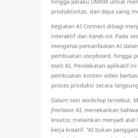
hingga pelaku UMKM untuk mem
produktivitas, dan daya saing me
Kegiatan AI Connect dibagi men
interaktif dan
hands-on
. Pada se
mengenai pemanfaatan AI dalam
pembuatan
storyboard
, hingga 
tools
AI. Pendekatan aplikatif 
pembuatan konten video berbasi
proses produksi secara langsun
Dalam sesi
workshop
tersebut, M
freelance
AI, menekankan bahwa 
kreator, melainkan menjadi al
kerja kreatif. “AI bukan pengg